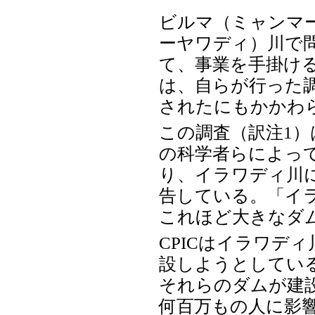
ビルマ（ミャンマ
ーヤワディ）川で
て、事業を手掛ける
は、自らが行った
されたにもかかわ
この調査（訳注1）
の科学者らによって
り、イラワディ川
告している。「イ
これほど大きなダ
CPICはイラワデ
設しようとしてい
それらのダムが建
何百万もの人に影