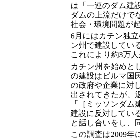
は「一連のダム建
ダムの上流だけで
社会・環境問題が
6月にはカチン独立
ン州で建設してい
これにより約3万
カチン州を始めと
の建設はビルマ国
の政府や企業に対
出されてきたが、返
「［ミッソンダム
建設に反対してい
と話し合いをし、
この調査は2009