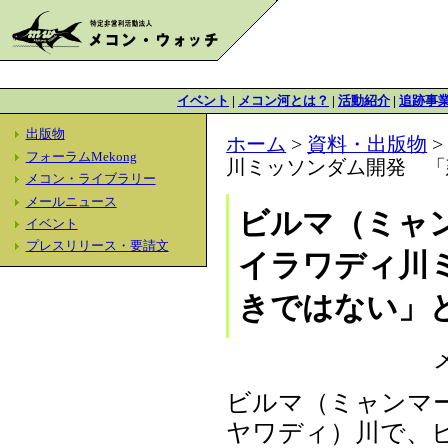
イベント
|
メコン河とは？
|
活動紹介
|
追跡事
出版物
ホーム
>
資料・出版物
フォーラムMekong
川ミッソンダム開発 「
メコン・ライブラリー
メールニュース
ビルマ（ミャ
イベント
プレスリリース・要請文
イラワディ川
きではない」
ビルマ（ミャンマ
ヤワディ）川で、