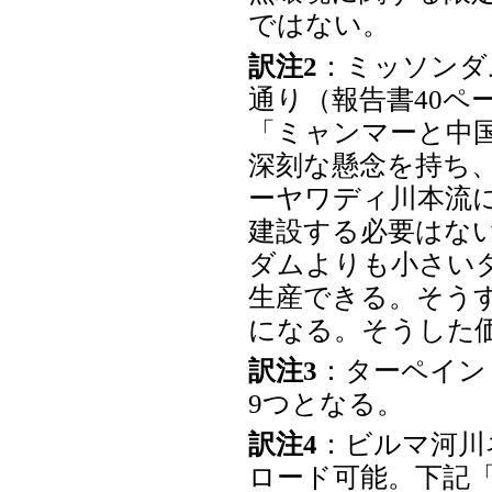
ではない。
訳注2
：ミッソンダ
通り（報告書40ペ
「ミャンマーと中
深刻な懸念を持ち
ーヤワディ川本流
建設する必要はな
ダムよりも小さい
生産できる。そう
になる。そうした
訳注3
：ターペイン
9つとなる。
訳注4
：ビルマ河川
ロード可能。下記