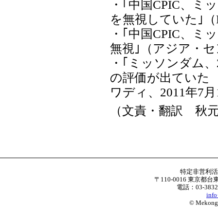
・｢中国CPIC、
を無視していた｣（D
・｢中国CPIC、
無視｣（アジア・セン
・｢ミッソンダム、
の評価が出ていた 
ワディ、2011年7月
（文責・翻訳 秋
特定非営利
〒110-0016 東京都台
電話：03-3832
inf
© Mekong W