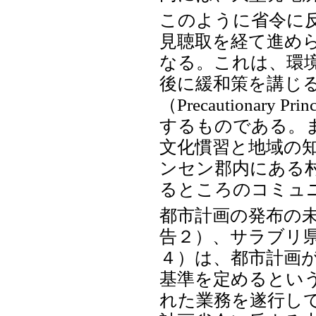
このように省令に
見聴取を経て進め
なる。これは、環
後に緩和策を講じ
（Precautionar
するものである。
文化慣習と地域の
ンセン郡内にある村
るところのコミュ
都市計画の発布の
告２）、サラブリ
４）は、都市計画
基準を定めるという
れた業務を遂行し