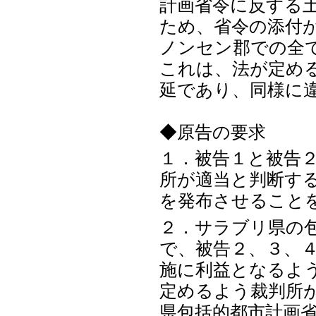
計画省令に反する
ため、省令の添付
ノンセン郡での全
これは、法が定め
延であり、同様に
◆原告の要求
１．被告１と被告
所が適当と判断す
を発布させること
２．サラブリ県の
で、被告２、３、
施に利益となるよ
定めるよう裁判所
県包括的都市計画