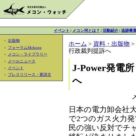
イベント
|
メコン河とは？
|
活動紹介
|
追跡事
出版物
ホーム
>
資料・出版物
フォーラムMekong
行政裁判提訴へ
メコン・ライブラリー
メールニュース
J-Power
イベント
プレスリリース・要請文
へ
日本の電力卸会社大手
で2つのガス火力
民の強い反対でチ