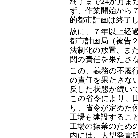
終了まで24か月ま
ず、作業開始から
的都市計画は終了
故に、７年以上経
都市計画局（被告
法制化の放置、ま
関の責任を果たさ
この、義務の不履
の責任を果たさな
反した状態が続い
この省令により、
り、省令が定めた
工場も建設するこ
工場の操業のため
内には、大型発電