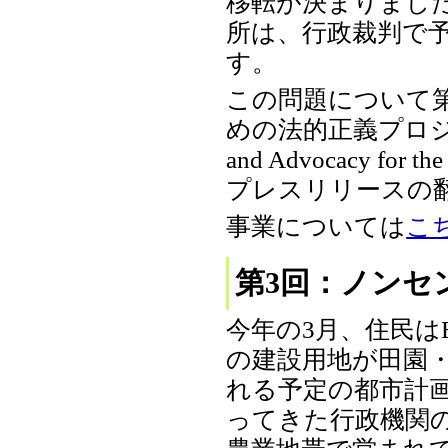
移転が決まりまし
所は、行政裁判で
す。
この問題について第
めの法的正義プロジェクト（
and Advocacy f
プレスリリースの
事業については
こ
第3回：ノンセ
今年の3月、住民は
の建設用地が田園
れる予定の都市計
ってきた行政機関