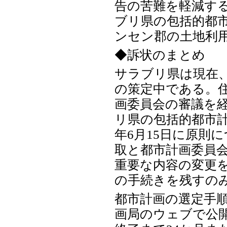
告の苦難を軽減す
ブリ県の包括的都
ンセン郡の土地利
◆訴状のまとめ
サラブリ県は現在、
の策定中である。住
画委員会の審議を
リ県の包括的都市計
年6月15日に原則
取と都市計画委員
重要な内容の変更
の手続きを残すの
都市計画の選定手
画局のウェブで公