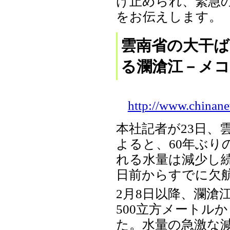
け止められ、緊急
をお伝えします。
雲南省の大干
る瀾滄江－メコ
http://www.chinan
本社記者が23日、
よると、60年ぶり
れる水量は減少し
日前からすでに欠
2月8日以降、瀾滄
500立方メートルか
た。水量の急激な