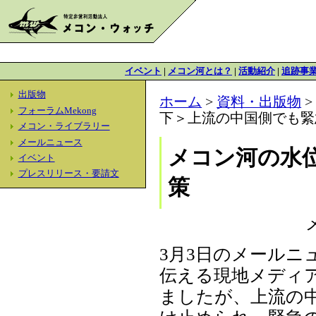
イベント
|
メコン河とは？
|
活動紹介
|
追跡事
出版物
ホーム
>
資料・出版物
フォーラムMekong
下＞上流の中国側でも緊
メコン・ライブラリー
メールニュース
メコン河の水
イベント
プレスリリース・要請文
策
3月3日のメール
伝える現地メディ
ましたが、上流の