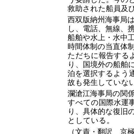
救助された船員及び
西双版納州海事局
し、電話、無線、
船舶や水上・水中工
時間体制の当直体
ただちに報告する
り、国境外の船舶
泊を選択するよう
故も発生していな
瀾滄江海事局の関
すべての国際水運
り、具体的な復旧
としている。
（文責・翻訳 京