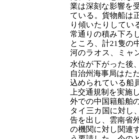
業は深刻な影響を
ている。貨物船は
り傾いたりしてい
常通りの積み下ろ
ところ、計21隻の
河のラオス、ミャ
水位が下がった後
自治州海事局はた
込められている船
上交通規制を実施
外での中国籍船舶
タイ三カ国に対し
告を出し、雲南省
の機関に対し関連
う要請した。今の