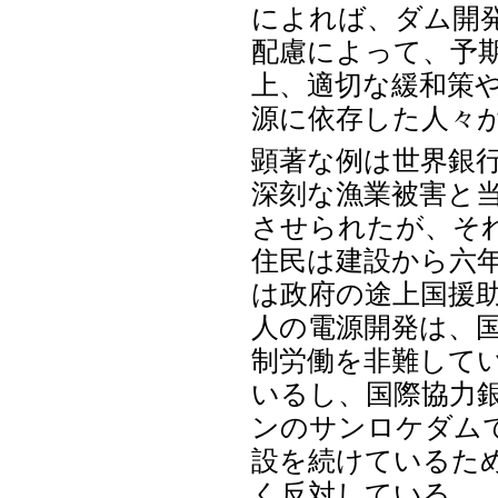
によれば、ダム開
配慮によって、予
上、適切な緩和策
源に依存した人々
顕著な例は世界銀
深刻な漁業被害と
させられたが、そ
住民は建設から六
は政府の途上国援
人の電源開発は、
制労働を非難して
いるし、国際協力
ンのサンロケダム
設を続けているた
く反対している。