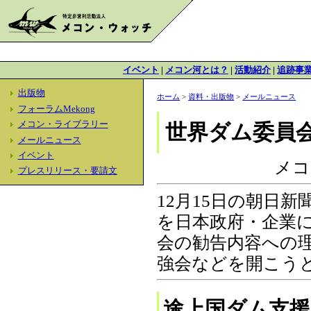
イベント
|
メコン河とは？
|
活動紹介
|
追跡事
出版物
ホーム
>
資料・出版物
>
メールニュース
フォーラムMekong
メコン・ライブラリー
世界ダム委員
メールニュース
イベント
メコ
プレスリリース・要請文
12月15日の朝日
を日本政府・企業
会の勧告内容への
強会などを開こう
途上国ダム支援