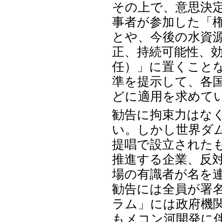
その上で、意思決
事者が参加した「
とや、今後の水資
正、持続可能性、
任）」に置くこと
準を提示して、各
どに適用を求めて
勧告に拘束力はな
い。しかし世界ダ
提唱で設立された
推進する企業、反
場の有識者が名を
勧告には全員が署
ラム」には政府機
もメコン河開発に