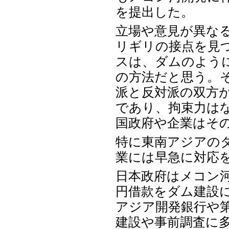
を提出した。
立場や意見が異な
リギリの接点を見
スは、ダムのよう
の方法だと思う。
派と反対派の双方
であり、拘束力は
国政府や企業はそ
特に東南アジアの
業には早急に対応
日本政府はメコン
円借款をダム建設
アジア開発銀行や
建設や事前調査に