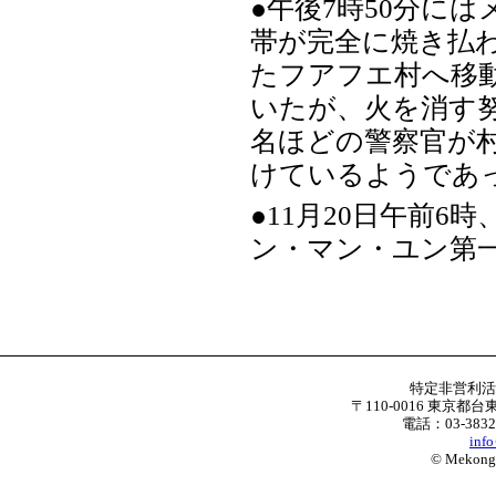
●午後7時50分に
帯が完全に焼き払わ
たフアフエ村へ移
いたが、火を消す
名ほどの警察官が
けているようであ
●11月20日午前
ン・マン・ユン第
特定非営利
〒110-0016 東京都台
電話：03-3832
inf
© Mekong W