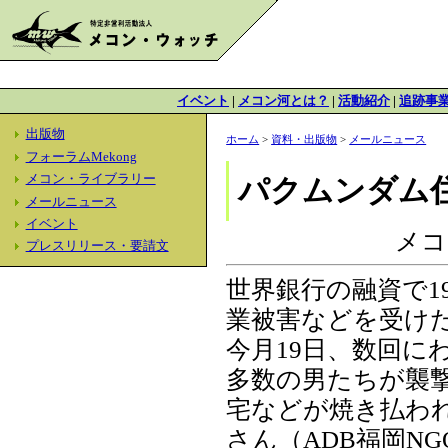
イベント
|
メコン河とは？
|
活動紹介
|
追跡事
出版物
ホーム
>
資料・出版物
>
メールニュース
フォーラムMekong
メコン・ライブラリー
パクムンダム
メールニュース
イベント
メコ
プレスリリース・要請文
世界銀行の融資で1
業被害などを受け
今月19日、数回に
多数の男たちが襲
宅などが焼き払わ
さん（ADB福岡N