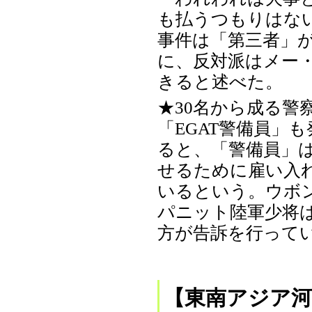
も払うつもりはな
事件は「第三者」
に、反対派はメー
きると述べた。
★30名から成る警
「EGAT警備員」
ると、「警備員」は
せるために雇い入
いるという。ウボ
パニット陸軍少将
方が告訴を行って
【東南アジア河