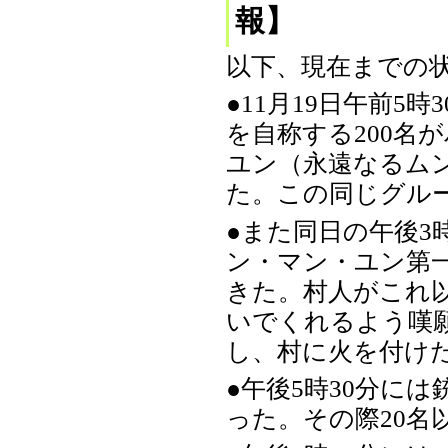
報】
以下、現在までの
●11月19日午前5
を自称する200名
ユン（永遠なるム
た。この同じグル
●また同日の午後3
ン・マン・ユン第
きた。村人がこれ
いでくれるよう嘆
し、村に火を付けた
●午後5時30分に
った。その際20名