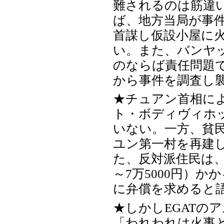
難されるのは筋違
ば、地方当局が事
首謀し仮設小屋に
い。また、バンヤッ
のならば責任問題
から事件を調査し
★チュアン首相によ
ト・ボディヴィホ
いない。一方、貧
ユン第一村を再建
た、反対派住民は、
～7万5000円）か
に弁償を求めると
★しかしEGATの
「われわれは火事