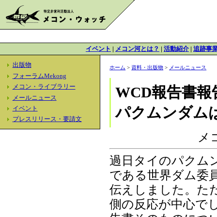
イベント
|
メコン河とは？
|
活動紹介
|
追跡事
出版物
ホーム
>
資料・出版物
>
メールニュース
フォーラムMekong
メコン・ライブラリー
WCD報告書報
メールニュース
パクムンダム
イベント
プレスリリース・要請文
メ
過日タイのパクム
である世界ダム委
伝えしました。た
側の反応が中心で