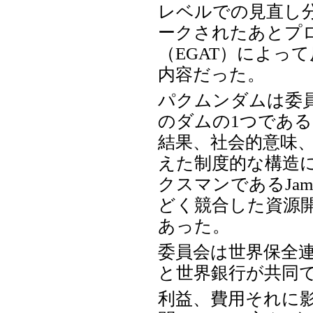
レベルでの見直し
ークされたあとプ
（EGAT）によっ
内容だった。
パクムンダムは委
のダムの1つであ
結果、社会的意味
えた制度的な構造
クスマンであるJam
どく競合した資源
あった。
委員会は世界保全連
と世界銀行が共同
利益、費用それに