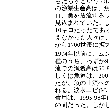
もたらすというの
の漁業生産高は、魚
ロ、魚を放流するプ
見込まれていた。
10キロだったで
えなかった人々は、
から1700世帯に拡
1994年以前に、
種のうち、わずか
流での漁獲高は60
しくは魚道は、20
たが、魚の上流へ
れる。淡水エビ(Macro
費用は、1995-98
の間だった。しか