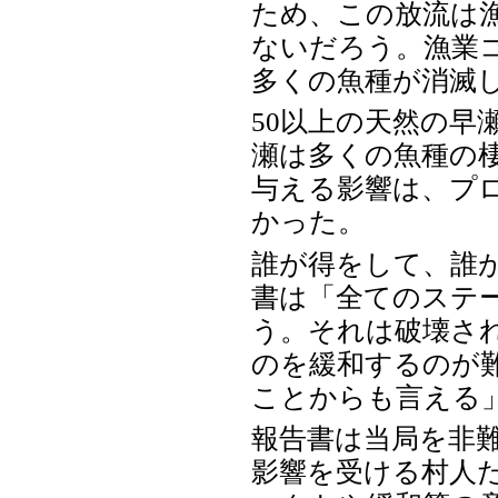
ため、この放流は
ないだろう。漁業コ
多くの魚種が消滅
50以上の天然の早瀬
瀬は多くの魚種の
与える影響は、プ
かった。
誰が得をして、誰
書は「全てのステ
う。それは破壊さ
のを緩和するのが
ことからも言える
報告書は当局を非
影響を受ける村人