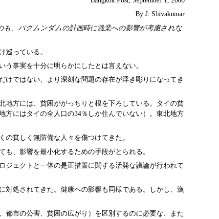
Bangkok Post, September 1, 2000
By J. Shivakumar
のも、パクムンダムの計画時に漁業への影響が考慮されな
け巡っている。
いう事実を十分に明らかにしたとは言えない。
だけではない、より深刻な問題の存在が浮き彫りになってき
北地方には、貧困ががっちりと根を下ろしている。タイの貧
の地方にはタイの全人口の34％しか住んでいない）。東北地方
くの貧しく無防備な人々を傷つけてきた。
ても、影響を最小化するための手段がとられる。
ロジェクトと一体の是正措置に関する活発な議論が行われて
に対処されてきた。健康への影響も同様である。しかし、漁
、都市の公害、貧困の広がり）を区別するのに必要な、また