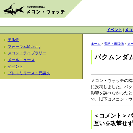
イベント
|
メコ
出版物
ホーム
>
資料・出版物
>
メ
フォーラムMekong
メコン・ライブラリー
パクムンダ
メールニュース
イベント
プレスリリース・要請文
メコン・ウォッチの松本
に投稿しました。パク
影響を調べなかったと
で、以下はメコン・ウ
＜コメント＞
互いを攻撃せ