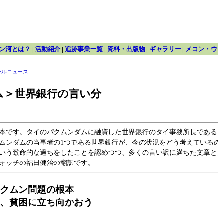
ン河とは？
|
活動紹介
|
追跡事業一覧
|
資料・出版物
|
ギャラリー
|
メコン・ウ
ールニュース
ム＞世界銀行の言い分
です。タイのパクムンダムに融資した世界銀行のタイ事務所長であるシバクマ
ムンダムの当事者の1つである世界銀行が、今の状況をどう考えている
いう致命的な過ちをしたことを認めつつ、多くの言い訳に満ちた文章と
ォッチの福田健治の翻訳です。
パクムン問題の根本
ず、貧困に立ち向かおう