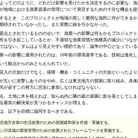
よってどのように、どれだけ影響を受けたかを決定するのに必要な、漁
が地域における漁業資源の管理について発言するための十分な機会も提
するとき、このプロジェクトが地域の貧しく脆弱な漁民に何ができるか
期待されていなかったし、また実際に線を引かなかった。
題点とされているもののせいで、漁業への影響は何もかもプロジェクト
性を引き起こしているとか、不適切な漁業習慣が漁獲高の減少につなが
ではない。ダムはより見えやすい標的であり、論争の中心となっている
業への影響に適用されたのは、10年前の環境基準である。技術は進化
いう観点からのみとらえられていた。
収入の欠如だけでなく、保障・機会・コミュニティの欠如といったより
が互いに攻撃しあうのをやめ、広くは東北地方の貧困に取り組み、具体
民が必ずこの努力に完全に参加しなければならない。
る。土地に木を植えれば、知らぬ内に隣の庭の菜園に影を落としてしま
る最良の解決策が見つかるチャンスが増える。
は、以下を目標に協同するべきである。
北地方全体の生活改善のための貧困緩和策を作成・実施する。
ン川流域の環境管理のための改善されたフレームワークを実施する。