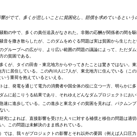
影響がでて、多くが悲しいことに貧困化し、賠償を求めているという
騒動の中で、多くの責任追及がなされた。非難の応酬が関係者の間を駆
騒音を撒き散らしたが、このダムをめぐる問題は実は貧困から生じたと
のグループへの広がり、より広い範囲の問題の議論によって、ただダム
方の貧困である。
多くが、タイの田舎・東北地方からやってきたことは驚きではない。東
は地方に居住している。この内10人に7人が、東北地方に住んでいる（こ
という重荷を抱えているといえる。
トは、発電を通じて電力の消費者や国全体の役に立つ一方、明らかに多
ダムに起こりうる結果であり、それゆえどんなダムプロジェクトにおい
急速に進歩している。この進歩と東北タイの貧困を見れば、パクムンプ
ない。
研究によれば、直接影響を受けた人々に対する補償と移住の問題は適切
い。この問題は未解決のまま残されている。
）では、我々がプロジェクトの影響とそれ以外の要因（例えば人口圧力