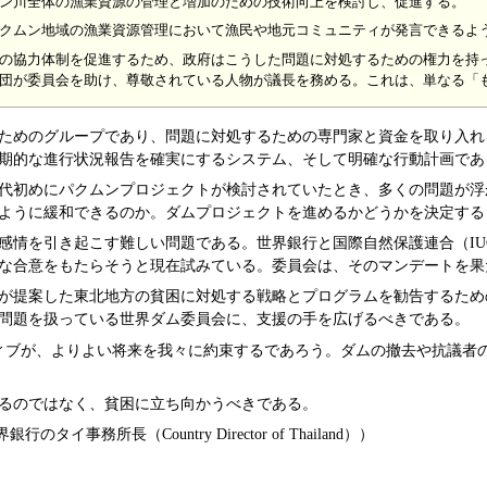
ン川全体の漁業資源の管理と増加のための技術向上を検討し、促進する。
クムン地域の漁業資源管理において漁民や地元コミュニティが発言できるよ
の協力体制を促進するため、政府はこうした問題に対処するための権力を持
団が委員会を助け、尊敬されている人物が議長を務める。これは、単なる「
ためのグループであり、問題に対処するための専門家と資金を取り入れ
期的な進行状況報告を確実にするシステム、そして明確な行動計画であ
90年代初めにパクムンプロジェクトが検討されていたとき、多くの問題
ように緩和できるのか。ダムプロジェクトを進めるかどうかを決定する
感情を引き起こす難しい問題である。世界銀行と国際自然保護連合（IU
な合意をもたらそうと現在試みている。委員会は、そのマンデートを果
が提案した東北地方の貧困に対処する戦略とプログラムを勧告するため
問題を扱っている世界ダム委員会に、支援の手を広げるべきである。
ィブが、よりよい将来を我々に約束するであろう。ダムの撤去や抗議者
るのではなく、貧困に立ち向かうべきである。
世界銀行のタイ事務所長（Country Director of Thailand））