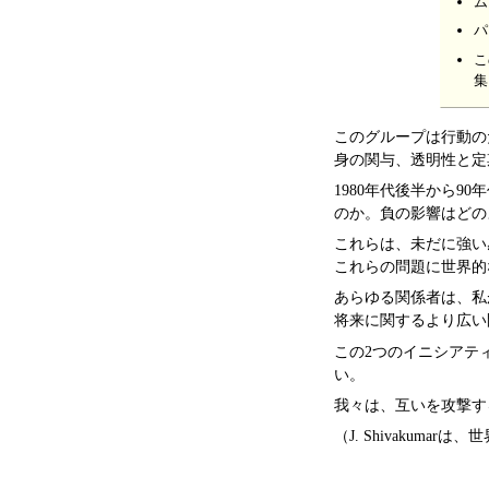
ム
パ
こ
集
このグループは行動の
身の関与、透明性と定
1980年代後半から
のか。負の影響はどの
これらは、未だに強い
これらの問題に世界的
あらゆる関係者は、私
将来に関するより広い
この2つのイニシアテ
い。
我々は、互いを攻撃す
（J. Shivakumarは、