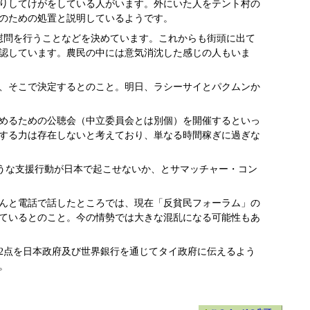
りしてけがをしている人がいます。外にいた人をテント村の
のための処置と説明しているようです。
慰問を行うことなどを決めています。これからも街頭に出て
認しています。農民の中には意気消沈した感じの人もいま
き、そこで決定するとのこと。明日、ラシーサイとパクムンか
決めるための公聴会（中立委員会とは別個）を開催するといっ
する力は存在しないと考えており、単なる時間稼ぎに過ぎな
ような支援行動が日本で起こせないか、とサマッチャー・コン
さんと電話で話したところでは、現在「反貧民フォーラム」の
ているとのこと。今の情勢では大きな混乱になる可能性もあ
2点を日本政府及び世界銀行を通じてタイ政府に伝えるよう
。