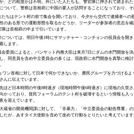
か、どの程度かは不明。外にいた人たちも、警官隊に押されて踏まれた
について、警察は首相府に中国の要人が訪問することになっており、そ
生たちはテント村の前で集会を開いており、今夕から交代で逮捕者への
性のある形での運動形態を取るかどうか、リーダーが参加者の意志を確
官隊は首相府の中まで引いています。
針については、明日午後1時にサマッチャー・コンチョンの役員会を開
着します。
員会委員によると、バンヤット内務大臣は来月7日にダムの水門開放を
し、同意員を含め中立委員会の多くは、現政府に水門開放を真摯に検討
。
チュワン首相に対して日本で何かできないか、農民グループを力づける
さんに伝えています。
先ほど日本時間の午後8時過ぎ（現地時間午後6時過ぎ）に現地の久世
向かっており、貧民フォーラムのテント村を破壊するという情報も入っ
夜を迎えています。
大蔵省の開発機関課に対して、「非暴力」「中立委員会の勧告尊重」の
したが、あすタイ大使館を含めて改めて行動をとりたいと考えています