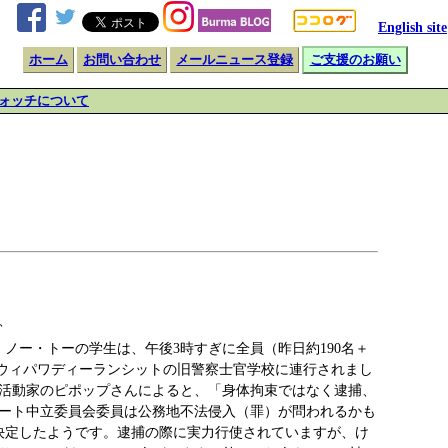
English site
ホーム
お問い合わせ
メールニュース登録
ご支援のお願い
ォッチについて
、
ノー・トーの学生は、午後3時すぎに全員（昨日約190名＋
はウィパワディーランシットの旧警察士官学校に連行されまし
活動家のピポップさんによると、「身体拘束ではなく逮捕、
ート中立委員会委員は公務地不法侵入（罪）が問われるかも
決定したようです。逮捕の際に実力行使されていますが、け