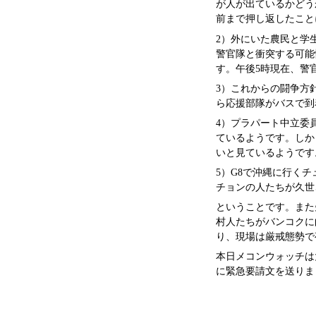
が人が出ているかどう
前まで押し返したこと
2）外にいた農民と学
警官隊と衝突する可能
す。午後5時現在、警
3）これからの闘争方
ら応援部隊がバスで到
4）プラパート中立委
ているようです。しか
いと見ているようです
5）G8で沖縄に行く
チョンの人たちが久世
ということです。また
村人たちがバンコクに
り、現場は厳戒態勢で
本日メコンウォッチは
に緊急要請文を送りま