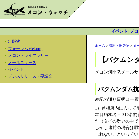
イベント
|
メコ
出版物
ホーム
>
資料・出版物
>
メ
フォーラムMekong
メコン・ライブラリー
【パクムン
メールニュース
イベント
メコン河開発メールサー
プレスリリース・要請文
パクムンダム抗
表記の通り事態は一層
1）首相府内に入って
本日約20名＝ 21
た（タイの歴史の中で
しかし逮捕の場合は罪
しれない、といってい