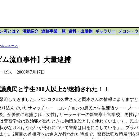
ン河とは？
|
活動紹介
|
追跡事業一覧
|
資料・出版物
|
ギャラリー
|
メコン・ウ
ールニュース
ダム流血事件】大量逮捕
ビス 2000年7月17日
議農民と学生200人以上が逮捕された！！
緊迫してきました。バンコクの久世さんと岡本さんの情報によりますと
座り込んでいたサマッチャー・コンチョンの農民と学生連盟ソー・ノー・
0名前後）が警察に逮捕され、女性はサーラーヤーの新警察士官学校、男性
は警察学校は政治犯が出たときに拘留施設として使わています）。民主
状がなければならいがそれについて警察は口をにごしている」。プラパ
ます。2度目の首相府への進入が行われた時点で、警察は強攻策展開を