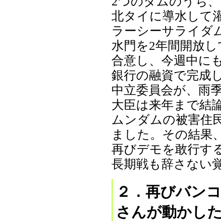
2つのダムのうち、
北タイに導水して
ラーシーサライダ
水門を2年間開放
合意し、今週中に
銀行の融資で完成
中立委員会が、雨
大臣は来年まで結
ムンダムの被害住民
ました。その結果、
再びデモを敢行す
長期戦も辞さない
２．再びバン
さんが動かし