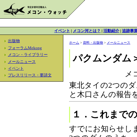
イベント
|
メコン河とは？
|
活動紹介
|
追跡事
出版物
ホーム
>
資料・出版物
>
メールニュース
フォーラムMekong
メコン・ライブラリー
パクムンダム
メールニュース
イベント
メ
プレスリリース・要請文
東北タイの2つの
と木口さんの報告
１．これまで
すでにお知らせし