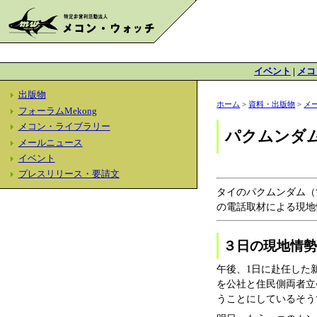
イベント
|
メコ
出版物
ホーム
>
資料・出版物
>
メ
フォーラムMekong
メコン・ライブラリー
パクムンダム
メールニュース
イベント
プレスリリース・要請文
タイのパクムンダム（
の電話取材による現地
３日の現地情
午後、1日に赴任した
を公社と住民側両者立
うことにしているそう