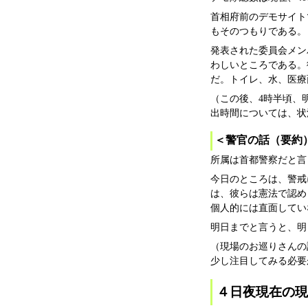
首相府前のデモサイト
もそのつもりである。
発表された委員会メン
わしいところである。
だ。トイレ、水、医療
（この後、4時半頃、
出時間については、状
＜警官の話（要約
所属は首都警察だと言
今日のところは、警戒
は、彼らは憲法で認め
個人的には直面してい
明日までと言うと、明
（現場のお巡りさんの
少し注目してみる必要
４日夜現在の