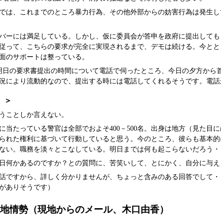
では、これまでのところ暴力行為、その他外部からの妨害行為は発生し
バーには満足している。しかし、仮に委員会が答申を政府に提出しても
従って、こちらの要求が完全に実現されるまで、デモは続ける。今とと
面のサポートは整っている。
明日の要求書提出の時間について電話で伺ったところ、今日の夕方から
況により流動的なので、提出する時には電話してくれるそうです。電話
）＞
うことしか言えない。
に当たっている警官は全部でおよそ400－500名。出身は地方（見た
られた権利に基づいて行動していると思う。今のところ、彼らも基本的
ない。職務を淡々とこなしている。明日までは何も起こらないだろう・
日何かあるのですか？との質問に、苦笑いして、とにかく、自分に与え
話ですから、詳しく分かりませんが、ちょっと含みのある回答でして・
がありそうです）
現地情勢（現地からのメール、木口由香）