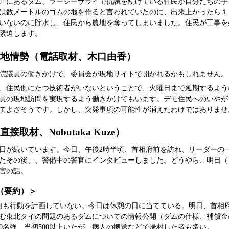
川にあるダム、ラーシーサライで抗議を続けている住民が自分たちの手
は数メートルのゴムの堰を作ると言われていたのに、出来上がったら１
いないのに貯水し、住民から農地を奪ってしまいました。住民が工事を
緊迫します。
現地情勢（電話取材、木口由香）
院議員の働きかけで、委員会が現地サイトで開かれるかもしれません。
、住民側にたつ技術者がいないということで、火曜日まで延期するよう
員の現地訪問を実現するよう働きかけてもいます。デモ住民へのいやが
てよさそうです。しかし、突発事項の可能性が消えたわけではありませ
取材、Nobutaka Kuze）
日が続いています。今日、午後2時半頃、首相府前を訪れ、リーダーの
たその後、、警備中の警官にインタビューしました。どうやら、明日（
官の話。
（要約）＞
何も行動を計画していない。今日は休憩の日に当てている。明日、首相府
む東北タイの問題のあるダムについての情報公開（ダムの仕様、補償金
00名強、当初500以上いたが、病人の搬送などで帰村した者も多い。