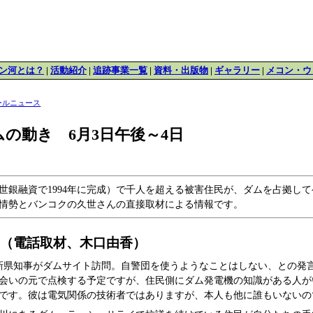
ン河とは？
|
活動紹介
|
追跡事業一覧
|
資料・出版物
|
ギャラリー
|
メコン・ウ
ールニュース
の動き 6月3日午後～4日
世銀融資で1994年に完成）で千人を超える被害住民が、ダムを占拠し
情勢とバンコクの久世さんの直接取材による情報です。
勢（電話取材、木口由香）
新県知事がダムサイト訪問。自警団を使うようなことはしない、との発
会いの元で点検する予定ですが、住民側にダム発電機の知識がある人がい
です。彼は電気関係の技術者ではありますが、本人も他に誰もいないの