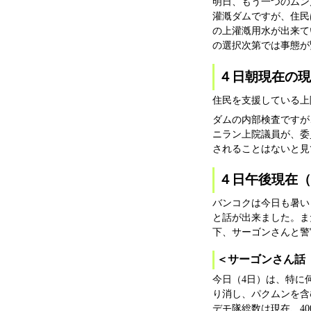
明日、もう一つのムン
灌漑ダムですが、住民
の上灌漑用水が出来て
の選択次第では事態が
４日朝現在の
住民を支援している上
ダムの内部検査ですが
ニラン上院議員が、委
されることはないと見
４日午後現在（直接
バンコクは今日も暑い
と話が出来ました。ま
下、サーゴンさんと警
＜サーゴンさん話
今日（4日）は、特に
り消し、パクムンを含
デモ隊総数は現在、4