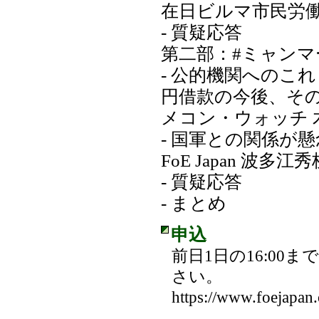
在日ビルマ市民労働
- 質疑応答
第二部：#ミャンマ
- 公的機関へのこ
円借款の今後、そ
メコン・ウォッチ 
- 国軍との関係が
FoE Japan 波多江秀
- 質疑応答
- まとめ
申込
前日1日の16:0
さい。
https://www.foejapan