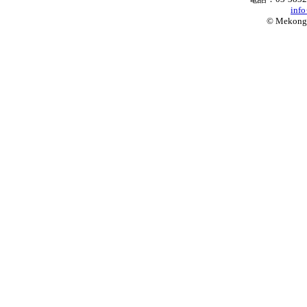
inf
© Mekong W