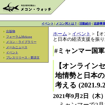
イベント
|
メコン河とは？
|
活動紹介
|
追跡事
出版物
ホーム
>
イベント
>【オ
フォーラムMekong
と日本の経済支援を振り返り
メコン・ライブラリー
メールニュース
#ミャンマー国
イベント
プレスリリース・要請文
【オンラインセ
地情勢と日本
考える (2021.9.2
2021年9月2日（木）
ミャンマーで2月