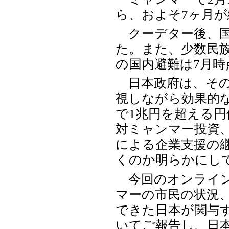
ら、およそ7ヶ月
クーデター後、国
た。また、少数民
の国内避難は7月時
日本政府は、その
視しながら効果的
で1兆円を超える円
対ミャンマー投資
による企業支援の
くのか明らかにし
今回のオンライン
マーの市民の状況
できた日本が関与
いてご報告し、日